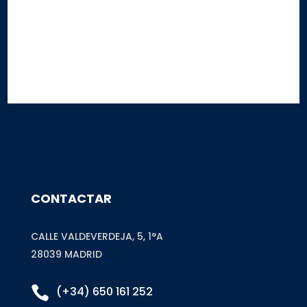
Este sitio está protegido por reCAPTCHA y Google
Privacy Policy
y
Terms of
Service
CONTACTAR
CALLE VALDEVERDEJA, 5, 1°A
28039 MADRID

(+34) 650 161 252