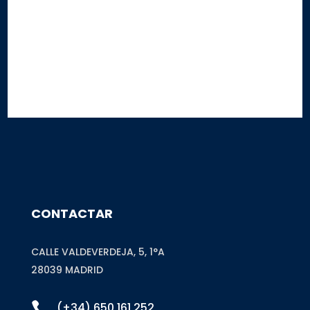
Este sitio está protegido por reCAPTCHA y Google
Privacy Policy
y
Terms of
Service
CONTACTAR
CALLE VALDEVERDEJA, 5, 1°A
28039 MADRID

(+34) 650 161 252