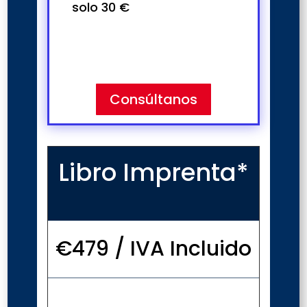
solo 30 €
DOI + 30€
Consúltanos
Libro Imprenta*
€479 / IVA Incluido