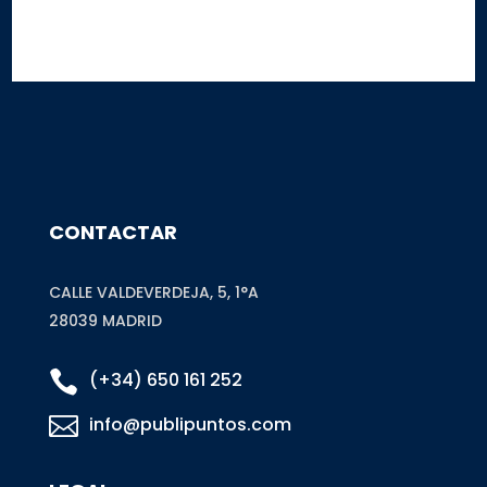
Este sitio está protegido por reCAPTCHA y Google
Privacy Policy
y
Terms of
Service
CONTACTAR
CALLE VALDEVERDEJA, 5, 1°A
28039 MADRID

(+34) 650 161 252

info@publipuntos.com