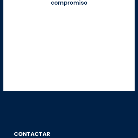
compromiso
Este sitio está protegido por reCAPTCHA y Google
Privacy Policy
y
Terms of
Service
CONTACTAR