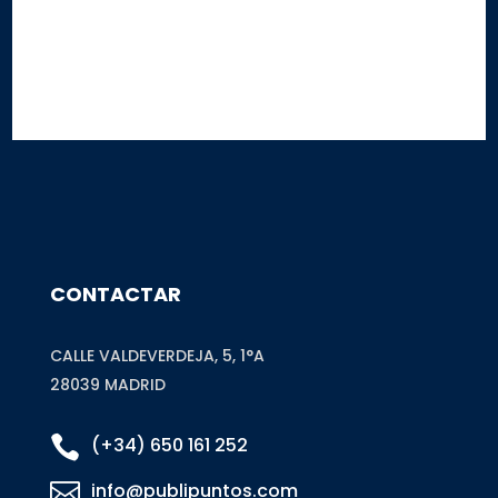
Este sitio está protegido por reCAPTCHA y Google
Privacy Policy
y
Terms of
Service
CONTACTAR
CALLE VALDEVERDEJA, 5, 1°A
28039 MADRID

(+34) 650 161 252

info@publipuntos.com