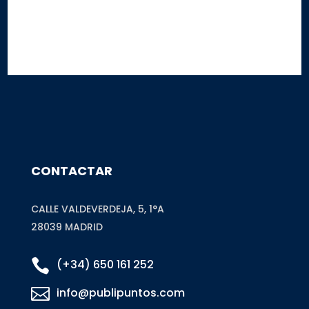
Este sitio está protegido por reCAPTCHA y Google
Privacy Policy
y
Terms of
Service
CONTACTAR
CALLE VALDEVERDEJA, 5, 1°A
28039 MADRID

(+34) 650 161 252

info@publipuntos.com